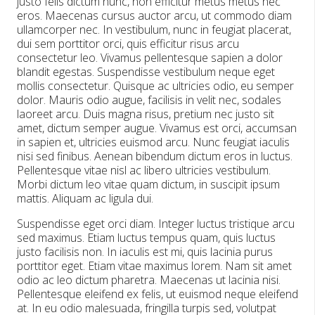
justo felis dictum nunc, non efficitur metus metus nec
eros. Maecenas cursus auctor arcu, ut commodo diam
ullamcorper nec. In vestibulum, nunc in feugiat placerat,
dui sem porttitor orci, quis efficitur risus arcu
consectetur leo. Vivamus pellentesque sapien a dolor
blandit egestas. Suspendisse vestibulum neque eget
mollis consectetur. Quisque ac ultricies odio, eu semper
dolor. Mauris odio augue, facilisis in velit nec, sodales
laoreet arcu. Duis magna risus, pretium nec justo sit
amet, dictum semper augue. Vivamus est orci, accumsan
in sapien et, ultricies euismod arcu. Nunc feugiat iaculis
nisi sed finibus. Aenean bibendum dictum eros in luctus.
Pellentesque vitae nisl ac libero ultricies vestibulum.
Morbi dictum leo vitae quam dictum, in suscipit ipsum
mattis. Aliquam ac ligula dui.
Suspendisse eget orci diam. Integer luctus tristique arcu
sed maximus. Etiam luctus tempus quam, quis luctus
justo facilisis non. In iaculis est mi, quis lacinia purus
porttitor eget. Etiam vitae maximus lorem. Nam sit amet
odio ac leo dictum pharetra. Maecenas ut lacinia nisi.
Pellentesque eleifend ex felis, ut euismod neque eleifend
at. In eu odio malesuada, fringilla turpis sed, volutpat