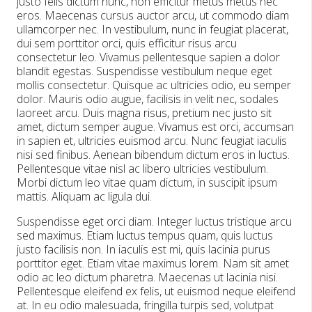
justo felis dictum nunc, non efficitur metus metus nec
eros. Maecenas cursus auctor arcu, ut commodo diam
ullamcorper nec. In vestibulum, nunc in feugiat placerat,
dui sem porttitor orci, quis efficitur risus arcu
consectetur leo. Vivamus pellentesque sapien a dolor
blandit egestas. Suspendisse vestibulum neque eget
mollis consectetur. Quisque ac ultricies odio, eu semper
dolor. Mauris odio augue, facilisis in velit nec, sodales
laoreet arcu. Duis magna risus, pretium nec justo sit
amet, dictum semper augue. Vivamus est orci, accumsan
in sapien et, ultricies euismod arcu. Nunc feugiat iaculis
nisi sed finibus. Aenean bibendum dictum eros in luctus.
Pellentesque vitae nisl ac libero ultricies vestibulum.
Morbi dictum leo vitae quam dictum, in suscipit ipsum
mattis. Aliquam ac ligula dui.
Suspendisse eget orci diam. Integer luctus tristique arcu
sed maximus. Etiam luctus tempus quam, quis luctus
justo facilisis non. In iaculis est mi, quis lacinia purus
porttitor eget. Etiam vitae maximus lorem. Nam sit amet
odio ac leo dictum pharetra. Maecenas ut lacinia nisi.
Pellentesque eleifend ex felis, ut euismod neque eleifend
at. In eu odio malesuada, fringilla turpis sed, volutpat